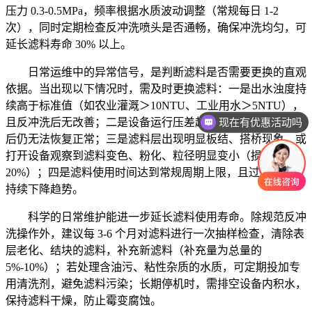
压力 0.3-0.5MPa，频率根据水质波动调整（常规每日 1-2
次），同时定期检查反冲洗喷头是否通畅，确保冲洗均匀，可
延长滤料寿命 30% 以上。
日常运维中的异常信号，是判断滤料是否需要更换的直观
依据。当出现以下情况时，需及时更换滤料：一是出水浊度持
续高于标准值（如农业灌溉＞10NTU、工业用水＞5NTU），
现在有优惠活动吗
且反冲洗后无改善；二是设备运行压差超过 0.08MPa，反冲洗
后仍无法恢复正常；三是滤料层出现明显板结、搭桥现象，或
打开设备观察到滤料变色、粉化、粒径明显变小（损耗超过
20%）；四是滤料使用时间达到常规周期上限，且过滤效率呈
持续下降趋势。
科学的日常维护能进一步延长滤料使用寿命。除规范反冲
洗操作外，建议每 3-6 个月对滤料进行一次抽样检查，清除表
层老化、结块的滤料，补充新滤料（补充量为总量的
5%-10%）；若处理含油污、粘性杂质的水质，可定期投加专
用清洗剂，避免滤料污染；长期停机时，需排空设备内积水，
保持滤料干燥，防止霉变腐蚀。