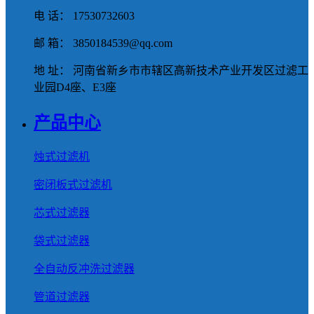
电 话： 17530732603
邮 箱： 3850184539@qq.com
地 址： 河南省新乡市市辖区高新技术产业开发区过滤工
业园D4座、E3座
产品中心
烛式过滤机
密闭板式过滤机
芯式过滤器
袋式过滤器
全自动反冲洗过滤器
管道过滤器