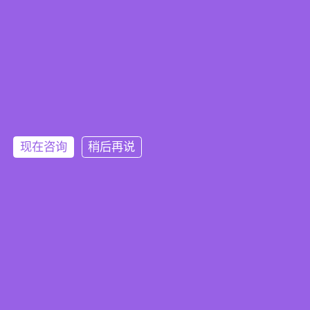
设备知识
联系我们
联系方式
公司位置
案例中心
现在咨询
稍后再说
Copyright © 2025 新乡市利菲尔特滤器股份有限公司 版权所有
备案号：豫ICP备11005909号-23
XML
首页
产品
新闻
电话