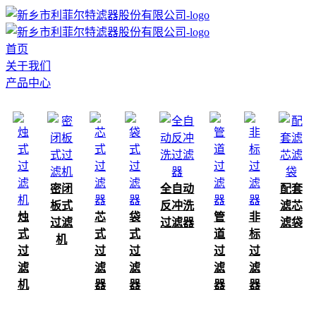
首页
关于我们
产品中心
密闭
全自动
配套
板式
反冲洗
滤芯
烛
芯
袋
管
非
过滤
过滤器
滤袋
式
式
式
道
标
机
过
过
过
过
过
滤
滤
滤
滤
滤
机
器
器
器
器