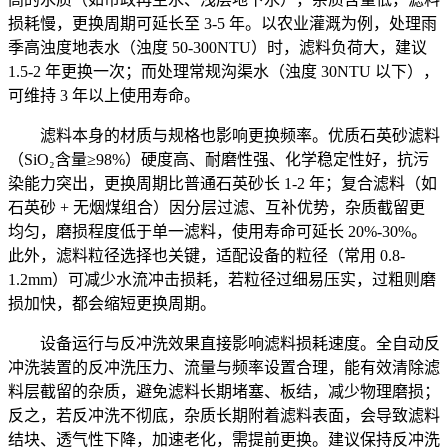
损耗慢，更换周期可延长至 3-5 年。以农业灌溉为例，处理雨
季高浊度地表水（浊度 50-300NTU）时，滤料负荷大，建议
1.5-2 年更换一次；而处理常规沟渠水（浊度 30NTU 以下），
可维持 3 年以上使用寿命。
滤料本身的材质与规格也影响更换频率。优质石英砂滤料
（SiO₂含量≥98%）硬度高、耐磨性强、化学稳定性好，抗污
染能力突出，更换周期比普通石英砂长 1-2 年；复合滤料（如
石英砂 + 无烟煤组合）因分层过滤、互补优势，杂质截留更
均匀，磨损程度低于单一滤料，使用寿命可延长 20%-30%。
此外，滤料粒径选择也关键，适配设备的粒径（常用 0.8-
1.2mm）可减少水流冲击损耗，若粒径过细易压实，过粗则磨
损加快，都会缩短更换周期。
设备运行与反冲洗效果直接影响滤料损耗速度。全自动反
冲洗装置的反冲洗压力、流量与频率设置合理，能有效清除滤
料层截留的杂质，避免滤料长期堵塞、板结，减少物理磨损；
反之，若反冲洗不彻底，杂质长期附着滤料表面，会导致滤料
结块、透气性下降，加速老化，需提前更换。建议保持反冲洗