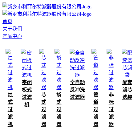
首页
关于我们
产品中心
密闭
全自动
配套
板式
反冲洗
滤芯
烛
芯
袋
管
非
过滤
过滤器
滤袋
式
式
式
道
标
机
过
过
过
过
过
滤
滤
滤
滤
滤
机
器
器
器
器