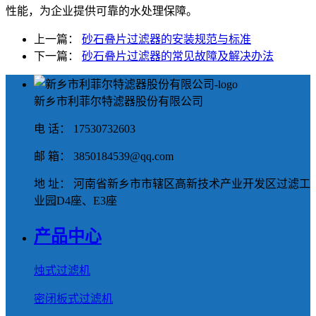
性能，为企业提供可靠的水处理保障。
上一篇：
砂石叠片过滤器的安装规范与标准
下一篇：
砂石叠片过滤器的常见故障及解决办法
新乡市利菲尔特滤器股份有限公司
电 话： 17530732603
邮 箱： 3850184539@qq.com
地 址： 河南省新乡市市辖区高新技术产业开发区过滤工
业园D4座、E3座
产品中心
烛式过滤机
密闭板式过滤机