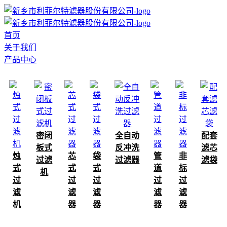
首页
关于我们
产品中心
密闭
全自动
配套
板式
反冲洗
滤芯
烛
芯
袋
管
非
过滤
过滤器
滤袋
式
式
式
道
标
机
过
过
过
过
过
滤
滤
滤
滤
滤
机
器
器
器
器