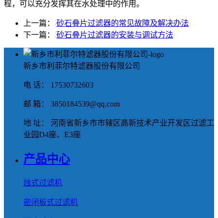
程，可以充分发挥其在水处理中的作用。
上一篇：
砂石叠片过滤器的常见故障及解决办法
下一篇：
砂石叠片过滤器的安装与调试方法
新乡市利菲尔特滤器股份有限公司
电 话： 17530732603
邮 箱： 3850184539@qq.com
地 址： 河南省新乡市市辖区高新技术产业开发区过滤工
业园D4座、E3座
产品中心
烛式过滤机
密闭板式过滤机