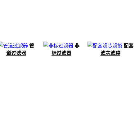
管
非
配套
道过滤器
标过滤器
滤芯滤袋