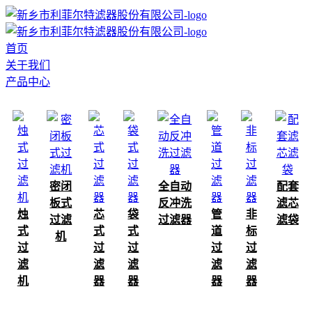
首页
关于我们
产品中心
密闭
全自动
配套
板式
反冲洗
滤芯
烛
芯
袋
管
非
过滤
过滤器
滤袋
式
式
式
道
标
机
过
过
过
过
过
滤
滤
滤
滤
滤
机
器
器
器
器