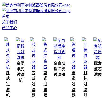
首页
关于我们
产品中心
密闭
全自动
配套
板式
反冲洗
滤芯
烛
芯
袋
管
非
过滤
过滤器
滤袋
式
式
式
道
标
机
过
过
过
过
过
滤
滤
滤
滤
滤
机
器
器
器
器