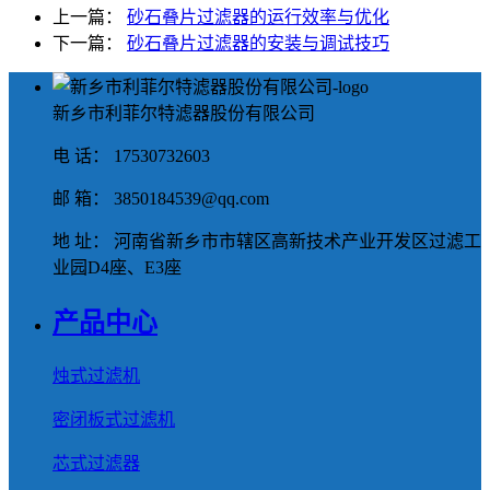
上一篇：
砂石叠片过滤器的运行效率与优化
下一篇：
砂石叠片过滤器的安装与调试技巧
新乡市利菲尔特滤器股份有限公司
电 话： 17530732603
邮 箱： 3850184539@qq.com
地 址： 河南省新乡市市辖区高新技术产业开发区过滤工
业园D4座、E3座
产品中心
烛式过滤机
密闭板式过滤机
芯式过滤器