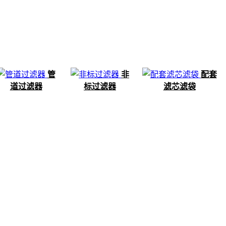
管
非
配套
道过滤器
标过滤器
滤芯滤袋