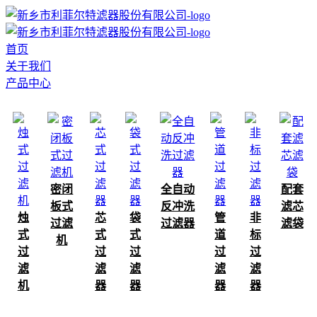
首页
关于我们
产品中心
密闭
全自动
配套
板式
反冲洗
滤芯
烛
芯
袋
管
非
过滤
过滤器
滤袋
式
式
式
道
标
机
过
过
过
过
过
滤
滤
滤
滤
滤
机
器
器
器
器