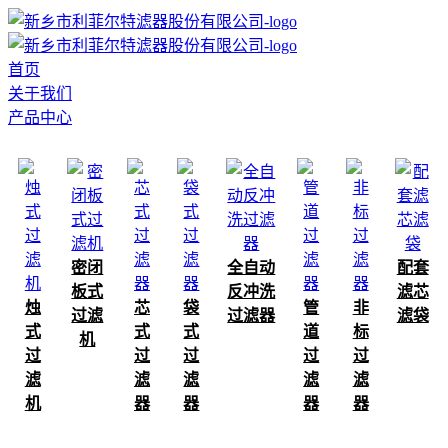
首页
关于我们
产品中心
密闭
全自动
配套
板式
反冲洗
滤芯
烛
芯
袋
管
非
过滤
过滤器
滤袋
式
式
式
道
标
机
过
过
过
过
过
滤
滤
滤
滤
滤
机
器
器
器
器