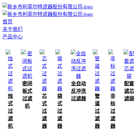
首页
关于我们
产品中心
密闭
全自动
配套
板式
反冲洗
滤芯
烛
芯
袋
管
非
过滤
过滤器
滤袋
式
式
式
道
标
机
过
过
过
过
过
滤
滤
滤
滤
滤
机
器
器
器
器