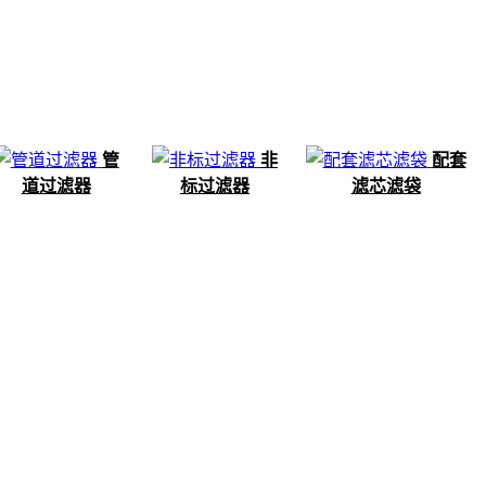
管
非
配套
道过滤器
标过滤器
滤芯滤袋