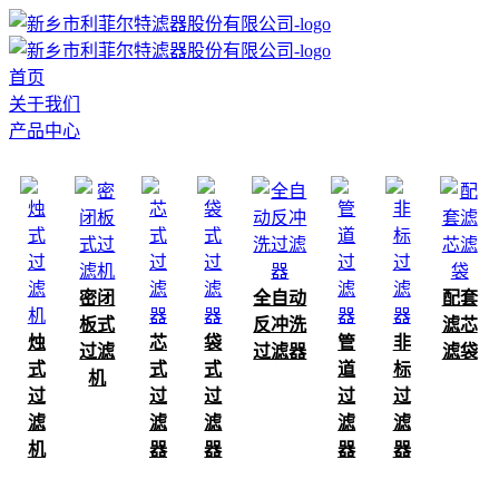
首页
关于我们
产品中心
密闭
全自动
配套
板式
反冲洗
滤芯
烛
芯
袋
管
非
过滤
过滤器
滤袋
式
式
式
道
标
机
过
过
过
过
过
滤
滤
滤
滤
滤
机
器
器
器
器