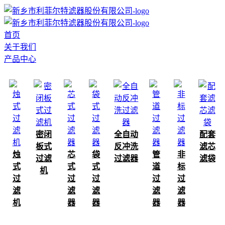
首页
关于我们
产品中心
密闭
全自动
配套
板式
反冲洗
滤芯
烛
芯
袋
管
非
过滤
过滤器
滤袋
式
式
式
道
标
机
过
过
过
过
过
滤
滤
滤
滤
滤
机
器
器
器
器