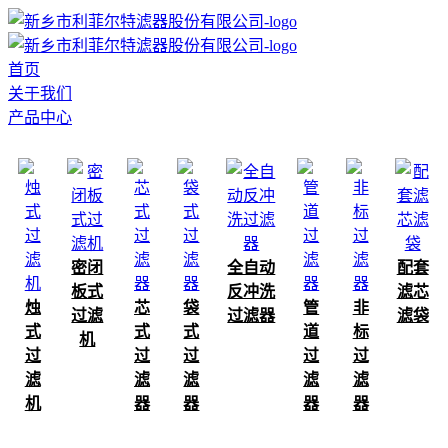
首页
关于我们
产品中心
密闭
全自动
配套
板式
反冲洗
滤芯
烛
芯
袋
管
非
过滤
过滤器
滤袋
式
式
式
道
标
机
过
过
过
过
过
滤
滤
滤
滤
滤
机
器
器
器
器