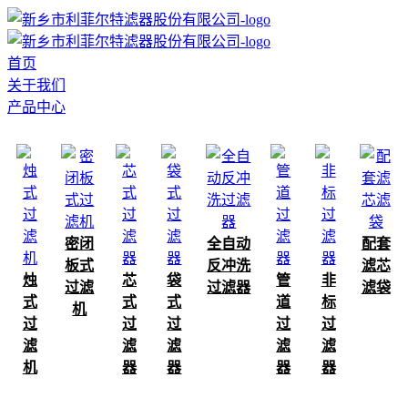
首页
关于我们
产品中心
密闭
全自动
配套
板式
反冲洗
滤芯
烛
芯
袋
管
非
过滤
过滤器
滤袋
式
式
式
道
标
机
过
过
过
过
过
滤
滤
滤
滤
滤
机
器
器
器
器