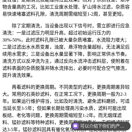
物含量高的工况，比如工业废水处理、矿山排水过滤，杂质容
易快速堵塞滤料孔隙，清洗周期需缩短至1-2周，甚至更短。
除了定期清洗，当设备出现以下信号时，需立即进行应急
清洗：一是过滤压力明显升高，超过初始运行压力的
30%-50%，此时滤料孔隙已被大量杂质堵塞，水流阻力增大；
二是过滤出水水质变差，浊度、悬浮物含量超标，无法满足后
续用水需求；三是设备出水量显著下降，影响正常供水节奏。
清洗方式以反冲洗为主，通过反向水流冲击滤料层，使附着在
滤料表面的杂质脱落并随水流排出，必要时可配合空气擦洗，
提升清洗效果。
再看滤料的更换周期。不同类型的滤料，更换周期差异较
大。常用的石英砂滤料，在正常工况下，更换周期一般为2-3
年。如果运行维护得当，比如及时清洗、避免滤料磨损，可适
当延长至3-5年；但如果长期处理高污染水质，滤料可能出现
板结、老化等问题，更换周期需缩短至1-2年。而无烟煤滤
料、锰砂滤料等特种滤料，更换周期相对更长，无烟煤滤料可
可以介绍下你们的产品么
达3-5年，锰砂滤料因具有催化氧化作用，在处理含铁锰水质