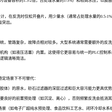
为设备容积的1.5-2倍，占处理水量的1-3%）和较高水压，
设计，在反洗时仅松开叠片，用少量水（通常占处理水量的0.5-
益突出。
统，管路复杂，故障点相对较多。大型系统通常需要额外的反洗
机构（如液压活塞）内置。这使得它更容易与统一的PLC控制
逻辑清晰简洁。
特定场景下不可替代：
胶体）的原水，砂石过滤器的深层过滤和巨大容污能力更具优势
要良好的前置预处理（如沉淀、离心），否则频繁反洗会抵消其
场景（如电子厂超纯水预处理、食品饮料工艺水、闭环冷却水系