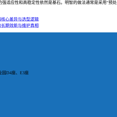
强适应性和高稳定性依然是基石。明智的做法通常是采用“预处
器核心差异与选型逻辑
的长期效能与维护真相
园D4座、E3座