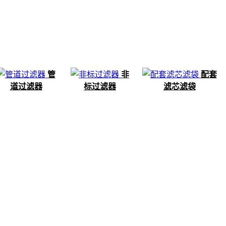
管
非
配套
道过滤器
标过滤器
滤芯滤袋