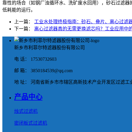
靠性的场合（如钢厂浊循环水、洗矿废水回用），砂石过滤器的
低耗能的运行。
上一篇：
工业水处理终极指南：砂石、叠片、离心过滤
下一篇：
离心过滤器真的无需更换滤芯吗？工业应用中
新乡市利菲尔特滤器股份有限公司
电 话： 17530732603
邮 箱： 3850184539@qq.com
地 址： 河南省新乡市市辖区高新技术产业开发区过滤工业
产品中心
烛式过滤机
密闭板式过滤机