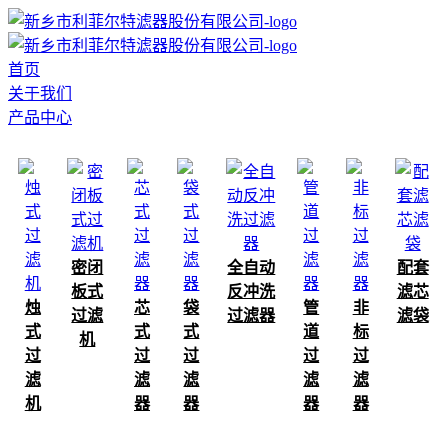
首页
关于我们
产品中心
密闭
全自动
配套
板式
反冲洗
滤芯
烛
芯
袋
管
非
过滤
过滤器
滤袋
式
式
式
道
标
机
过
过
过
过
过
滤
滤
滤
滤
滤
机
器
器
器
器