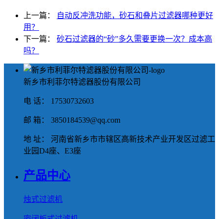
上一篇：
自动反冲洗功能，砂石和叠片过滤器哪种更好
用？
下一篇：
砂石过滤器的“砂”多久需要更换一次？成本高
吗？
新乡市利菲尔特滤器股份有限公司
电 话： 17530732603
邮 箱： 3850184539@qq.com
地 址： 河南省新乡市市辖区高新技术产业开发区过滤工
业园D4座、E3座
产品中心
烛式过滤机
密闭板式过滤机