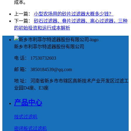
成本。
上一篇：
小型农场用的砂片过滤器大概多少钱？
下一篇：
砂石过滤器、叠片过滤器、离心过滤器，三种
的初始投资和运行成本解析
新乡市利菲尔特滤器股份有限公司
电 话： 17530732603
邮 箱： 3850184539@qq.com
地 址： 河南省新乡市市辖区高新技术产业开发区过滤工
业园D4座、E3座
产品中心
烛式过滤机
密闭板式过滤机