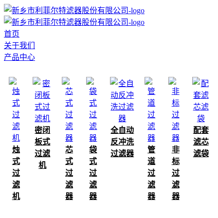
首页
关于我们
产品中心
密闭
全自动
配套
板式
反冲洗
滤芯
烛
芯
袋
管
非
过滤
过滤器
滤袋
式
式
式
道
标
机
过
过
过
过
过
滤
滤
滤
滤
滤
机
器
器
器
器