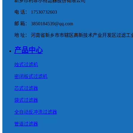
新乡市利菲尔特滤器股份有限公司
电 话： 17530732603
邮 箱： 3850184539@qq.com
地 址： 河南省新乡市市辖区高新技术产业开发区过滤工业
产品中心
烛式过滤机
密闭板式过滤机
芯式过滤器
袋式过滤器
全自动反冲洗过滤器
管道过滤器