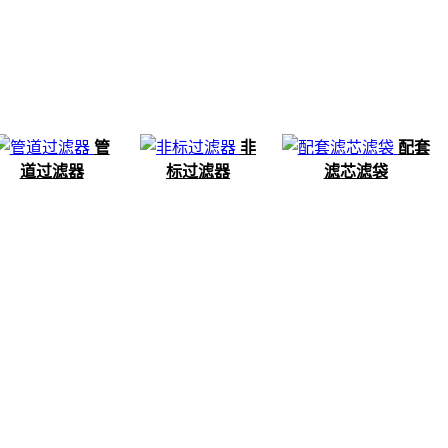
管
非
配套
道过滤器
标过滤器
滤芯滤袋