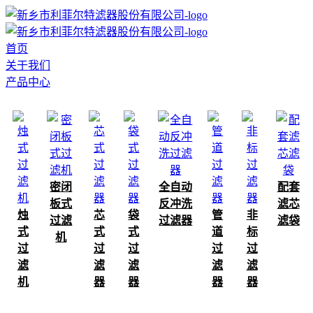
首页
关于我们
产品中心
密闭
全自动
配套
板式
反冲洗
滤芯
烛
芯
袋
管
非
过滤
过滤器
滤袋
式
式
式
道
标
机
过
过
过
过
过
滤
滤
滤
滤
滤
机
器
器
器
器