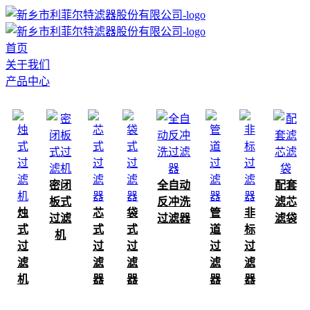
首页
关于我们
产品中心
密闭
全自动
配套
板式
反冲洗
滤芯
烛
芯
袋
管
非
过滤
过滤器
滤袋
式
式
式
道
标
机
过
过
过
过
过
滤
滤
滤
滤
滤
机
器
器
器
器