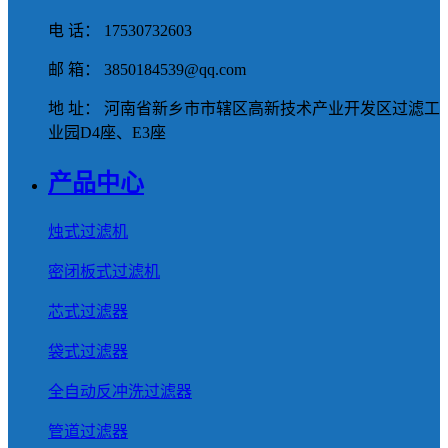
电 话： 17530732603
邮 箱： 3850184539@qq.com
地 址： 河南省新乡市市辖区高新技术产业开发区过滤工
业园D4座、E3座
产品中心
烛式过滤机
密闭板式过滤机
芯式过滤器
袋式过滤器
全自动反冲洗过滤器
管道过滤器