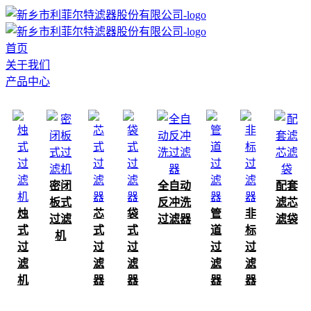
首页
关于我们
产品中心
密闭
全自动
配套
板式
反冲洗
滤芯
烛
芯
袋
管
非
过滤
过滤器
滤袋
式
式
式
道
标
机
过
过
过
过
过
滤
滤
滤
滤
滤
机
器
器
器
器