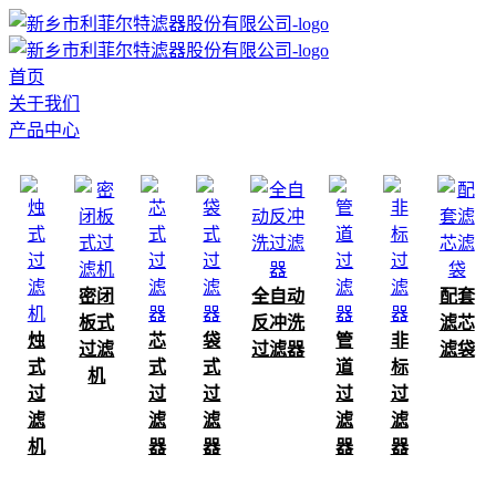
首页
关于我们
产品中心
密闭
全自动
配套
板式
反冲洗
滤芯
烛
芯
袋
管
非
过滤
过滤器
滤袋
式
式
式
道
标
机
过
过
过
过
过
滤
滤
滤
滤
滤
机
器
器
器
器