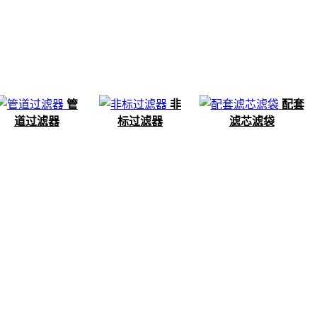
管
非
配套
道过滤器
标过滤器
滤芯滤袋