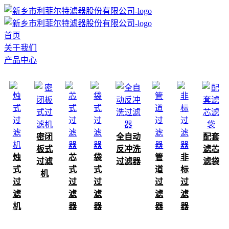
首页
关于我们
产品中心
密闭
全自动
配套
板式
反冲洗
滤芯
烛
芯
袋
管
非
过滤
过滤器
滤袋
式
式
式
道
标
机
过
过
过
过
过
滤
滤
滤
滤
滤
机
器
器
器
器