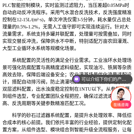
PLC智能控制模块，实时监测过滤阻力，当压差超0.05MPa时
自动启动反冲洗程序。采用气水混合反洗技术，反洗强度精准
控制在12-15L/(m²·s)，单次冲洗仅需3-5分钟，耗水量仅占总处
理量的0.5%-1.2%，无需人工值守即可实现连续运行。针对大
流量需求，系统支持多罐并联配置，处理量可按需叠加，同时
实现交替反冲洗，保障供水不中断，特别适配万亩农田灌溉、
大型工业循环水系统等规模化场景。
系统配置的灵活性的满足全行业需求。工业浊环水处理场
景可强化防腐配置与高精度滤料级配，实现油污、铁屑等杂质
高效去除，保障后端设备安全；农业灌溉场景优化流量适配设
可以介绍下你们的产品么
计，搭配自动排污阀，防止滴灌喷头堵塞；市政供水场景采用
双层滤料配置，出水浊度稳定控制在1NTU以下。从参数计算
到组件选型，专业配置团队全程把控，确保过滤流速、滤料层
高、反洗周期等关键参数精准匹配工况。
科学的砂石过滤器系统配置，是提升水处理效率、降低综
合成本的核心前提。我们依托丰富的行业经验，提供定制化配
置方案，从组件选型、模块组合到智能升级全流程服务，让每