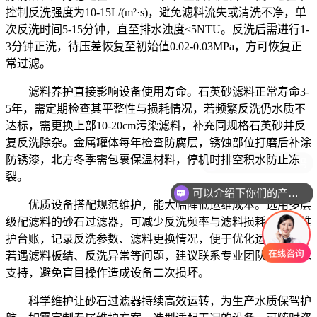
控制反洗强度为10-15L/(m²·s)，避免滤料流失或清洗不净，单
次反洗时间5-15分钟，直至排水浊度≤5NTU。反洗后需进行1-
3分钟正洗，待压差恢复至初始值0.02-0.03MPa，方可恢复正
常过滤。
滤料养护直接影响设备使用寿命。石英砂滤料正常寿命3-
5年，需定期检查其平整性与损耗情况，若频繁反洗仍水质不
达标，需更换上部10-20cm污染滤料，补充同规格石英砂并反
复反洗除杂。金属罐体每年检查防腐层，锈蚀部位打磨后补涂
防锈漆，北方冬季需包裹保温材料，停机时排空积水防止冻
裂。
可以介绍下你们的产品么
优质设备搭配规范维护，能大幅降低运维成本。选用多层
级配滤料的砂石过滤器，可减少反洗频率与滤料损耗。建立维
护台账，记录反洗参数、滤料更换情况，便于优化运维方案。
若遇滤料板结、反洗异常等问题，建议联系专业团队提供技术
支持，避免盲目操作造成设备二次损坏。
科学维护让砂石过滤器持续高效运转，为生产水质保驾护