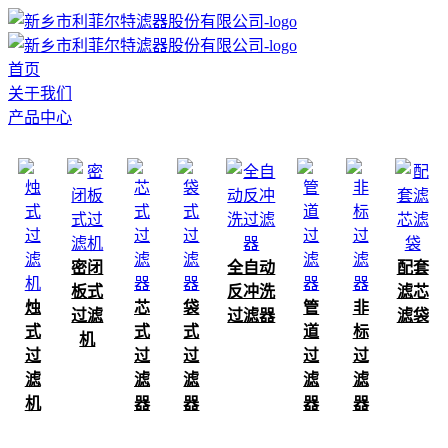
首页
关于我们
产品中心
密闭
全自动
配套
板式
反冲洗
滤芯
烛
芯
袋
管
非
过滤
过滤器
滤袋
式
式
式
道
标
机
过
过
过
过
过
滤
滤
滤
滤
滤
机
器
器
器
器