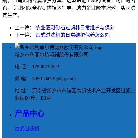
航。如需定制专属维护方案、选型适配工况的设备，可随时咨
询，专业团队全程提供技术指导，助力企业降本增效，实现稳
定生产。
上一篇：
农业灌溉砂石过滤器日常维护与保养
下一篇：
烛式过滤机的日常维护保养怎么办
新乡市利菲尔特滤器股份有限公司
电 话： 17530732603
邮 箱： 3850184539@qq.com
地 址： 河南省新乡市市辖区高新技术产业开发区过滤工
业园D4座、E3座
产品中心
烛式过滤机