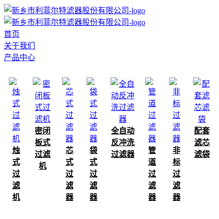
首页
关于我们
产品中心
密闭
全自动
配套
板式
反冲洗
滤芯
烛
芯
袋
管
非
过滤
过滤器
滤袋
式
式
式
道
标
机
过
过
过
过
过
滤
滤
滤
滤
滤
机
器
器
器
器