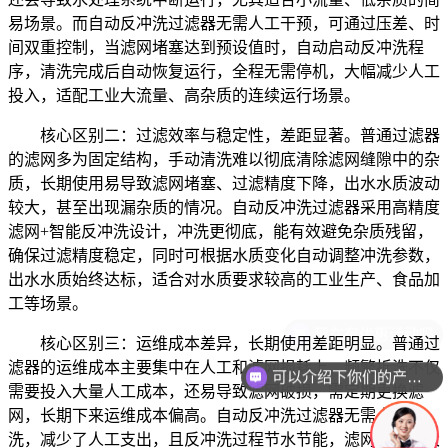
易场景。而自动反冲洗过滤器无需人工干预，可通过压差、时
间双重控制，当滤网堵塞达到预设值时，自动启动反冲洗程
序，清洗完成后自动恢复运行，全程无需停机，大幅减少人工
投入，适配工业大流量、高杂质的连续运行场景。
核心区别二：过滤效率与稳定性，差距显著。普通过滤器
的滤网多为固定结构，手动清洗难以彻底清除滤网缝隙中的杂
质，长期使用易导致滤网堵塞、过滤精度下降，出水水质波动
较大，甚至出现漏杂质的情况。自动反冲洗过滤器采用高精度
滤网+智能反冲洗设计，冲洗更彻底，能有效避免杂质残留，
确保过滤精度稳定，同时可根据水质变化自动调整冲洗参数，
出水水质始终达标，适合对水质要求较高的工业生产、食品加
工等场景。
核心区别三：运维成本差异，长期使用差距明显。普通过
滤器的运维成本主要集中在人工和滤网损耗上，频繁拆洗不仅
可以介绍下你们的产品么
需要投入大量人工成本，还易导致滤网破损，需定期更换滤
网，长期下来运维成本偏高。自动反冲洗过滤器无需人工拆
洗，减少了人工支出，且反冲洗过程节水节能，滤网损耗率大