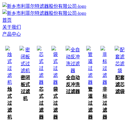
首页
关于我们
产品中心
密闭
全自动
配套
板式
反冲洗
滤芯
烛
芯
袋
管
非
过滤
过滤器
滤袋
式
式
式
道
标
机
过
过
过
过
过
滤
滤
滤
滤
滤
机
器
器
器
器