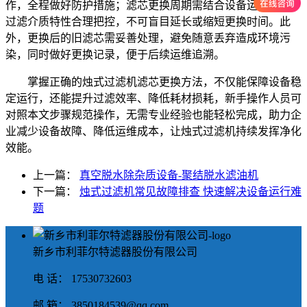
作，全程做好防护措施；滤芯更换周期需结合设备运行工况、
过滤介质特性合理把控，不可盲目延长或缩短更换时间。此
外，更换后的旧滤芯需妥善处理，避免随意丢弃造成环境污
染，同时做好更换记录，便于后续运维追溯。
掌握正确的烛式过滤机滤芯更换方法，不仅能保障设备稳
定运行，还能提升过滤效率、降低耗材损耗，新手操作人员可
对照本文步骤规范操作，无需专业经验也能轻松完成，助力企
业减少设备故障、降低运维成本，让烛式过滤机持续发挥净化
效能。
上一篇：
真空脱水除杂质设备-聚结脱水滤油机
下一篇：
烛式过滤机常见故障排查 快速解决设备运行难
题
新乡市利菲尔特滤器股份有限公司
电 话： 17530732603
邮 箱： 3850184539@qq.com