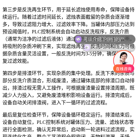
第三步是反洗再生环节，用于延长滤烛使用寿命，保障设备持
续运行。随着过滤时间延长，滤烛表面截留的杂质会逐渐增
多，导致过滤阻力增大、过滤效率下降。当罐体内部压力达到
预设阈值时，PLC控制系统会自动启动反洗程序，反洗介质
可以介绍下你们的产品么
（通常为洁净的过滤后液体）通过反洗泵反向冲洗滤烛表面，
你们是怎么收费的呢
将吸附的杂质冲刷下来，实现滤烛再生。反洗时间和压力可根
据杂质含量灵活设置，一般反洗时间为3-5分钟，确保滤烛恢
复过滤效能。
第四步是排渣环节，实现杂质的集中处理。反洗下来的杂质与
部分反洗介质混合，形成废渣，通过罐体底部的排渣口自动排
出，排渣过程无需人工操作，可根据废渣量设置排渣周期，既
减少人力投入，又避免废渣堆积影响设备运行。排渣完成后，
设备自动关闭排渣阀，进入下一循环的过滤流程。
最后是复位检查环节，保障设备循环稳定运行。排渣结束后，
设备自动复位，PLC控制系统对罐体压力、流量、滤烛状态等
进行全面检测，确认无异常后，启动新一轮进料过滤流程，实
现连续化生产。整个工艺流程全程密闭，无物料泄漏、无扬