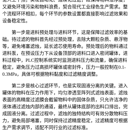
又避免环境污染和物料浪费，契合现代工业绿色生产需求。整
个流程环环相扣，每个环节的参数设置都直接影响过滤效果和
设备稳定性。
第一步是进料预处理与进料环节，这是保障过滤效率的基
础。待过滤的物料首先经过预处理，去除大颗粒杂质、悬浮物
等，避免堵塞滤烛，延长滤芯使用寿命。预处理后的物料通过
进料泵，在预设压力下从设备顶部的进料口进入密闭罐体，进
料过程中，PLC控制系统实时监测进料压力和流量，确保进料
稳定，避免压力过高损坏罐体或密封件，压力一般控制在0.1-
0.3MPa，具体可根据物料黏度和过滤精度调整。
第二步是核心过滤环节，也是实现固液分离的关键。进入
罐体的物料在压力作用下，均匀渗透至阵列式滤烛表面，滤烛
表面的高精度过滤膜会截留物料中的固体杂质，只允许洁净的
液体通过滤烛内部的通道，最终从罐体底部的出料口排出，完
成固液分离。过滤过程中，滤烛的独特结构可有效分散物料压
力，避免局部堵塞，同时保持过滤精度稳定，过滤精度可根据
生产需求调节，适配不同行业的过滤标准。