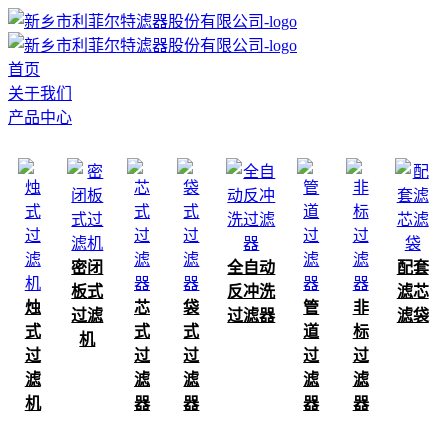
首页
关于我们
产品中心
密闭
全自动
配套
板式
反冲洗
滤芯
烛
芯
袋
管
非
过滤
过滤器
滤袋
式
式
式
道
标
机
过
过
过
过
过
滤
滤
滤
滤
滤
机
器
器
器
器