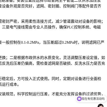
前期准备。安装位置应选择市政管网主干管或二次供水加压泵
查设备外观是否完好，滤网、密封圈、控制阀门等配件是否齐
需密封严密，采用柔性连接方式，减少管道震动对设备的影响；
三是电气接线需由专业人员操作，确保PLC控制系统、电磁
在0.1-0.2MPa，当压差超过0.2MPa时，说明滤网已严
更换；二是根据市政供水的水质变化，灵活调整压差设定值，如
若反洗后压差仍偏高，需检查滤网是否破损、反洗水压力是否充
行稳定后，方可投入正式使用。同时，定期对设备进行全面检
低运行成本。
安装规范，科学控制运行压差，才能充分发挥设备的过滤优势，
现在有优惠活动吗