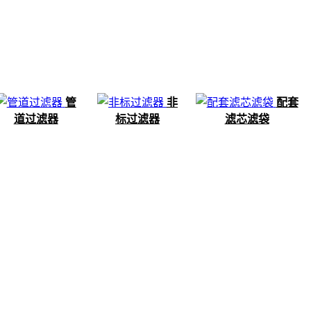
管
非
配套
道过滤器
标过滤器
滤芯滤袋