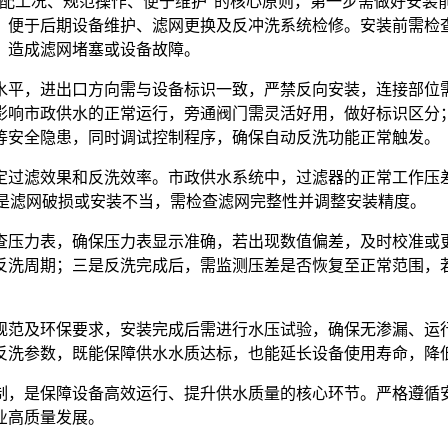
适配工况、规范操作、便于维护”的核心原则，第一步需做好安装
，便于后期设备维护、滤网更换及反冲洗系统检修。安装前需检
，造成滤网堵塞或设备故障。
水平，进出口方向需与设备标识一致，严禁反向安装，连接部位
影响市政供水的正常运行，旁通阀门需灵活好用，做好标识区分；
等安全隐患，同时调试控制程序，确保自动反洗功能正常触发。
效果和反洗效率。市政供水系统中，过滤器的正常工作压差一般控制
可能是滤网破损或安装不当，需检查滤网完整性并调整安装精度。
查压力表，确保压力表显示准确，若出现数值偏差，及时校准或
反洗周期；三是反洗完成后，需监测压差是否恢复至正常范围，
规范及环保要求，安装完成后需进行水压试验，确保无渗漏、运
反洗参数，既能保障供水水质达标，也能延长设备使用寿命，降
制，是保障设备高效运行、提升供水质量的核心环节。严格遵循
业高质量发展。