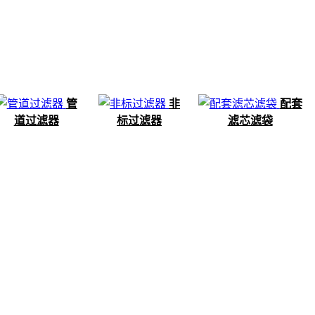
管
非
配套
道过滤器
标过滤器
滤芯滤袋