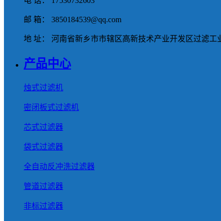
电 话： 17530732603
邮 箱： 3850184539@qq.com
地 址： 河南省新乡市市辖区高新技术产业开发区过滤工业
产品中心
烛式过滤机
密闭板式过滤机
芯式过滤器
袋式过滤器
全自动反冲洗过滤器
管道过滤器
非标过滤器