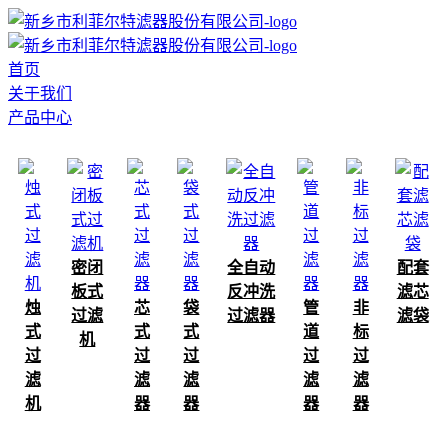
首页
关于我们
产品中心
密闭
全自动
配套
板式
反冲洗
滤芯
烛
芯
袋
管
非
过滤
过滤器
滤袋
式
式
式
道
标
机
过
过
过
过
过
滤
滤
滤
滤
滤
机
器
器
器
器