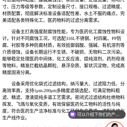
寸、压力等级等参数，定制设备尺寸、接口规格、过滤精度、
材质配置，彻底解决标准设备适配性差、水土不服的痛点，完
美适配各类特殊化工、医药物料的过滤分离需求。
设备主打高强度耐腐蚀性能，专为医药化工腐蚀性物料设
计。针对不同腐蚀工况，可选配316L不锈钢、衬四氟、PP防
腐、衬胶等多种防腐材质，有效抵御弱酸、强碱、有机溶剂等
介质侵蚀，设备长期运行不生锈、不破损、无物料二次污染。
能够稳定处理医药中间体、化工反应液、提纯溶剂、药剂母液
等物料，精准拦截结晶颗粒、悬浮杂质、絮状沉淀物，完成高
精度固液分离。
设备采用优化袋式过滤结构，纳污量大、过滤阻力低、分
离效率高，支持1μm-200μm多精度滤袋选配，可满足物料粗
滤、精滤、澄清提纯多道工艺需求。密闭式过滤结构杜绝物料
挥发、飞溅与氧化变质，有效保留医药化工物料的活性与纯
度，符合医药生产洁净标准与化工环保生产要求，适配连续化
可以介绍下你们的产品么
生产线作业。