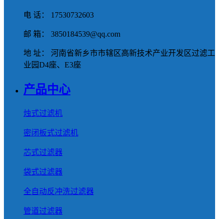
电 话： 17530732603
邮 箱： 3850184539@qq.com
地 址： 河南省新乡市市辖区高新技术产业开发区过滤工
业园D4座、E3座
产品中心
烛式过滤机
密闭板式过滤机
芯式过滤器
袋式过滤器
全自动反冲洗过滤器
管道过滤器