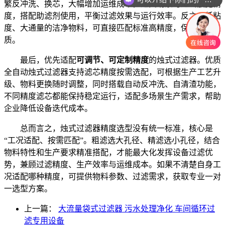
繁反冲洗、换芯，大幅增加运维成本。这类场景可适当放宽精
你们是怎么收费的呢
度，搭配助滤剂使用，平衡过滤效果与运行效率。反之，低粘
度、大通量的洁净物料，可直接匹配标准高精度，保障过滤品
质。
最后，优先适配
可调节、可定制精度
的烛式过滤器。优质
全自动烛式过滤器支持滤芯精度按需选配，可根据生产工艺升
级、物料更换随时调整，同时搭载自动反冲洗、自清渣功能，
不同精度滤芯都能保持稳定运行，适配多场景生产需求，帮助
企业降低设备迭代成本。
总而言之，烛式过滤器精度选型没有统一标准，核心是
“工况适配、按需匹配”。粗滤选大孔径、精滤选小孔径，结合
物料特性和生产要求精准搭配，才能最大化发挥设备过滤优
势，兼顾过滤精度、生产效率与运维成本。如果不清楚自身工
况适配哪种精度，可提供物料参数、过滤需求，获取专业一对
一选型方案。
上一篇：
大流量袋式过滤器 污水处理净化 车间循环过
滤专用设备