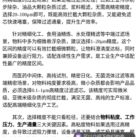
步除杂、油品大颗粒杂质过滤、浆料粗滤，无需高精密精度，
选择20–100μm即可，既能高效拦截大颗粒杂质，又能避免滤
芯快速堵塞，保障过滤通量，提升生产效率。
针对精细化工、食用油精炼、水处理精滤等中端过滤场
景，物料中多为细微悬浮杂质，建议选择1–20μm精度。这个
区间的精度可以有效拦截细微颗粒，让物料澄清度达标，同时
兼顾设备运行阻力，适配连续性生产需求，是工业生产中适配
性最广的精度区间。
而医药中间体、高纯试剂、精密日化、无菌流体过滤等高
端精密场景，对物料纯度要求极高，微小杂质都会影响产品品
质，必须选择0.1–1μm高精度过滤滤芯。该精度可实现微米
级、亚微米级杂质的彻底拦截，满足无菌、高纯的生产标准，
适配高端精细化生产工艺。
其次，选择精度不能只看粒径，还要结合
物料粘度、工作
压力、生产通量
三大关键因素。高粘度物料如果选用过高精
可以介绍下你们的产品么
度，会导致过滤阻力骤增，设备通量下降，滤芯极易堵塞，频