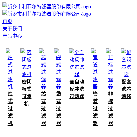
首页
关于我们
产品中心
密闭
全自动
配套
板式
反冲洗
滤芯
烛
芯
袋
管
非
过滤
过滤器
滤袋
式
式
式
道
标
机
过
过
过
过
过
滤
滤
滤
滤
滤
机
器
器
器
器