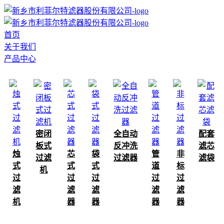
首页
关于我们
产品中心
密闭
全自动
配套
板式
反冲洗
滤芯
烛
芯
袋
管
非
过滤
过滤器
滤袋
式
式
式
道
标
机
过
过
过
过
过
滤
滤
滤
滤
滤
机
器
器
器
器