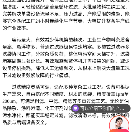
幅增加。可轻松适配高流量循环过滤、大批量物料提纯工况，
完美解决单袋设备流量不足、压力过高、产能受限的难题，能
够完全匹配工厂24小时连续化生产节奏，大幅提升整条生产线
的作业效率。
容污量大，有效减少停机换袋频次。工业生产物料杂质含
量高、悬浮物多，普通过滤器极易快速堵塞。多袋式过滤器多
滤袋协同工作，分散杂质负荷，整体容污空间大幅提升，滤袋
堵塞周期显著延长。有效规避频繁停机开盖换袋的问题，减少
设备停机损耗，降低人工运维频次，从根本上解决大流量工况
下过滤设备频繁故障的行业痛点。
过滤精度灵活可调，适配多种复杂工业工况。设备可根据
生产需求，自由搭配不同精度、材质的滤袋，精度覆盖1μm至
200μm，可满足粗滤、中滤、精滤等多重过滤工艺。无论是油
可以介绍下你们的产品么
品除杂、涂料澄清、化工溶剂过滤，还是工业循环水预处理、
污水净化，都能实现稳定过滤，滤液清澈达标，有效保障物料
品质与后端设备安全。