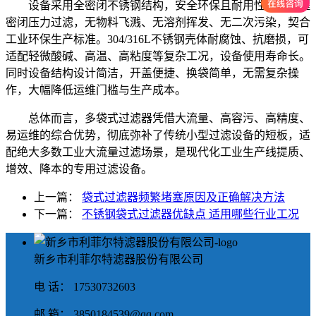
设备采用全密闭不锈钢结构，安全环保且耐用性强。全程
密闭压力过滤，无物料飞溅、无溶剂挥发、无二次污染，契合
工业环保生产标准。304/316L不锈钢壳体耐腐蚀、抗磨损，可
适配轻微酸碱、高温、高粘度等复杂工况，设备使用寿命长。
同时设备结构设计简洁，开盖便捷、换袋简单，无需复杂操
作，大幅降低运维门槛与生产成本。
总体而言，多袋式过滤器凭借大流量、高容污、高精度、
易运维的综合优势，彻底弥补了传统小型过滤设备的短板，适
配绝大多数工业大流量过滤场景，是现代化工业生产线提质、
增效、降本的专用过滤设备。
上一篇：
袋式过滤器频繁堵塞原因及正确解决方法
下一篇：
不锈钢袋式过滤器优缺点 适用哪些行业工况
新乡市利菲尔特滤器股份有限公司
电 话： 17530732603
邮 箱： 3850184539@qq.com