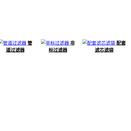
管
非
配套
道过滤器
标过滤器
滤芯滤袋