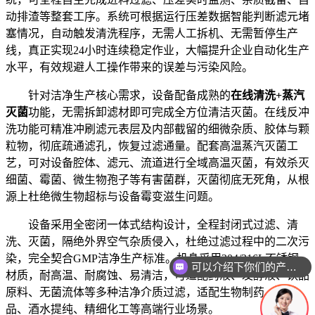
动排渣等整套工序。系统可根据运行压差数据智能判断滤元堵
塞情况，自动触发清洗程序，无需人工拆机、无需暂停生产
线，真正实现24小时连续稳定作业，大幅提升企业自动化生产
水平，有效规避人工操作带来的误差与污染风险。
针对洁净生产核心需求，设备配备成熟的
在线清洗+蒸汽
灭菌
功能，无需拆卸滤材即可完成全方位清洁灭菌。在线反冲
洗功能可精准冲刷滤元表层及内部截留的细微杂质、胶体与颗
粒物，彻底疏通滤孔，恢复过滤通量。配套高温蒸汽灭菌工
艺，可对设备腔体、滤元、流道进行全域高温灭菌，有效杀灭
细菌、霉菌、微生物孢子等有害菌群，灭菌彻底无死角，从根
源上杜绝微生物超标与设备霉变滋生问题。
设备采用全密闭一体式结构设计，全程封闭式过滤、清
洗、灭菌，隔绝外界空气杂质侵入，杜绝过滤过程中的二次污
染，完全契合GMP洁净生产标准。机身采用304/316L不锈钢
可以介绍下你们的产品么
材质，耐高温、耐腐蚀、易清洁，可适配药液、发酵液、饮品
原料、无菌流体等多种洁净介质过滤，适配生物制药、保健
品、酒水提纯、精细化工等高端行业场景。