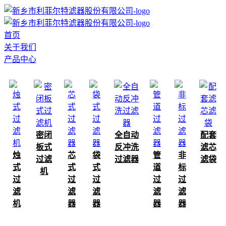
首页
关于我们
产品中心
密闭
全自动
配套
板式
反冲洗
滤芯
烛
芯
袋
管
非
过滤
过滤器
滤袋
式
式
式
道
标
机
过
过
过
过
过
滤
滤
滤
滤
滤
机
器
器
器
器