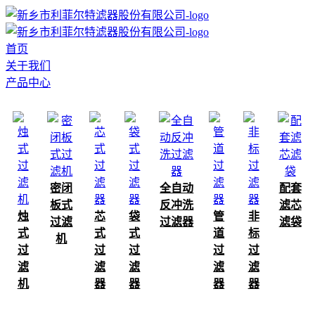
首页
关于我们
产品中心
密闭
全自动
配套
板式
反冲洗
滤芯
烛
芯
袋
管
非
过滤
过滤器
滤袋
式
式
式
道
标
机
过
过
过
过
过
滤
滤
滤
滤
滤
机
器
器
器
器