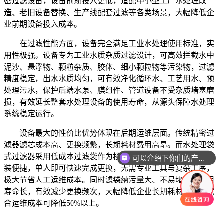
密过滤设备，设备前期投入更低，适配中小型工厂水处理改
造、老旧设备替换、生产线配套过滤等各类场景，大幅降低企
业前期设备投入成本。
在过滤性能方面，设备完全满足工业水处理使用标准，实
用性极强。设备专为工业水质杂质过滤设计，可高效拦截水中
泥沙、悬浮物、颗粒杂质、胶体、细小颗粒物等污染物，过滤
精度稳定，出水水质均匀，可有效净化循环水、工艺用水、预
处理污水，保护后端水泵、膜组件、管道设备不受杂质堵塞磨
损，有效延长整套水处理设备的使用寿命，从源头保障水处理
系统稳定运行。
设备最大的性价比优势体现在后期运维层面。传统精密过
滤器滤芯成本高、更换频繁，长期耗材费用高昂。而水处理袋
式过滤器采用低成本过滤袋作为核心滤材，更换操作简单、拆
可以介绍下你们的产品么
装便捷，单人即可快速完成更换，无需专业工具与复杂工序，
极大节省人工运维成本。同时滤袋纳污量大、不易堵塞、使用
寿命长，有效减少更换频次，大幅降低企业长期耗材投入，综
合运维成本可降低50%以上。