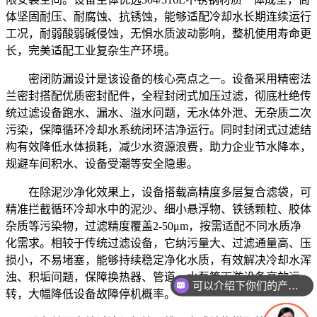
体坚固耐压、耐腐蚀、抗锈蚀，能够适配冷却水长期连续运行
工况，耐弱酸弱碱侵蚀，无惧水质波动影响，整机使用寿命更
长，完美适配工业复杂生产环境。
密闭防漏设计是该设备的核心亮点之一。设备采用精密法
兰密封搭配优质密封配件，全程封闭式加压过滤，彻底杜绝传
统过滤设备跑水、漏水、溢水问题，无水体外泄、无杂质二次
污染，保障循环冷却水系统闭环洁净运行。同时封闭式过滤结
构有效降低水体损耗，减少水资源浪费，助力企业节水降本，
规避车间积水、设备受潮等安全隐患。
在除泥沙净化效果上，设备搭载高精度多层复合滤袋，可
精准拦截循环冷却水中的泥沙、细小悬浮物、铁锈颗粒、胶体
杂质等污染物，过滤精度覆盖2-50μm，按需适配不同水质净
化需求。相较于传统过滤设备，它纳污量大、过滤通量高、压
损小，不易堵塞，能够持续稳定净化水质，有效解决冷却水浑
浊、积垢问题，保障换热器、管道、水泵等下游设备高效运
可以介绍下你们的产品么
转，大幅降低设备故障停机概率。