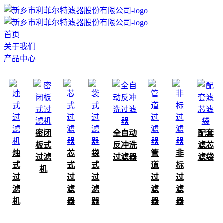
首页
关于我们
产品中心
密闭
全自动
配套
板式
反冲洗
滤芯
烛
芯
袋
管
非
过滤
过滤器
滤袋
式
式
式
道
标
机
过
过
过
过
过
滤
滤
滤
滤
滤
机
器
器
器
器