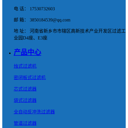
电 话： 17530732603
邮 箱： 3850184539@qq.com
地 址： 河南省新乡市市辖区高新技术产业开发区过滤工
业园D4座、E3座
产品中心
烛式过滤机
密闭板式过滤机
芯式过滤器
袋式过滤器
全自动反冲洗过滤器
管道过滤器