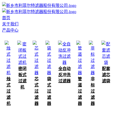
首页
关于我们
产品中心
密闭
全自动
配套
板式
反冲洗
滤芯
烛
芯
袋
管
非
过滤
过滤器
滤袋
式
式
式
道
标
机
过
过
过
过
过
滤
滤
滤
滤
滤
机
器
器
器
器