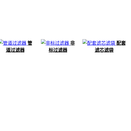
管
非
配套
道过滤器
标过滤器
滤芯滤袋