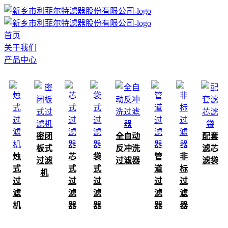
首页
关于我们
产品中心
密闭
全自动
配套
板式
反冲洗
滤芯
烛
芯
袋
管
非
过滤
过滤器
滤袋
式
式
式
道
标
机
过
过
过
过
过
滤
滤
滤
滤
滤
机
器
器
器
器