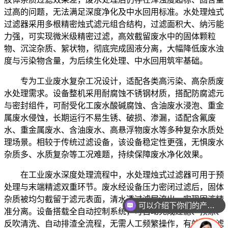
过高的问题，无法满足深度净化及中水回用标准。水处理烛式
过滤器采用多根精密烛式滤元组合结构，过滤面积大、纳污能
力强，可实现微米级精密过滤，高效截留废水中的固体颗粒
物、沉淀杂质、絮状物，彻底完成固液分离，大幅降低废水浊
度与污染物含量，为后续生化处理、中水回用筑牢基础。
专为工业废水复杂工况设计，适配各类高污染、高杂质废
水处理需求。设备整机采用耐腐蚀不锈钢材质，搭配防腐滤元
与密封组件，可耐受化工废水酸碱腐蚀、含油废水浸泡、重金
属废水侵蚀，长期运行不易生锈、破损、渗漏，适配含氟废
水、重金属废水、含油废水、高悬浮物废水等多种复杂水质处
理场景。相较于传统过滤设备，该设备稳定性更强，无惧废水
杂质多、水质复杂等工况难题，持续保障废水净化效果。
在工业废水深度处理流程中，水处理烛式过滤器可用于预
处理与末端精滤双重环节。废水经设备压力密闭过滤后，固体
杂质被均匀截留于滤元表面，清水透过滤层流出，实现固液精
可以介绍下你们的产品么
准分离。设备搭载全自动控制系统，可自动完成过滤、预涂、
反吹清洗、自动排渣全流程，无需人工频繁操作，有效避免滤