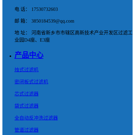
电 话： 17530732603
邮 箱： 3850184539@qq.com
地 址： 河南省新乡市市辖区高新技术产业开发区过滤工
业园D4座、E3座
产品中心
烛式过滤机
密闭板式过滤机
芯式过滤器
袋式过滤器
全自动反冲洗过滤器
管道过滤器