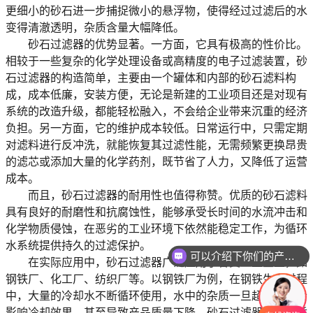
更细小的砂石进一步捕捉微小的悬浮物，使得经过过滤后的水
变得清澈透明，杂质含量大幅降低。
砂石过滤器的优势显著
。一方面，它具有极高的性价比。
相较于一些复杂的化学处理设备或高精度的电子过滤装置，砂
石过滤器的构造简单，主要由一个罐体和内部的砂石滤料构
成，成本低廉，安装方便，无论是新建的工业项目还是对现有
系统的改造升级，都能轻松融入，不会给企业带来沉重的经济
负担。另一方面，它的维护成本较低。日常运行中，只需定期
对滤料进行反冲洗，就能恢复其过滤性能，无需频繁更换昂贵
的滤芯或添加大量的化学药剂，既节省了人力，又降低了运营
成本。
而且，砂石过滤器的耐用性也值得称赞。优质的砂石滤料
具有良好的耐磨性和抗腐蚀性，能够承受长时间的水流冲击和
化学物质侵蚀，在恶劣的工业环境下依然能稳定工作，为循环
水系统提供持久的过滤保护。
可以介绍下你们的产品么
在实际应用中，砂石过滤器广泛应用于各类工业企业，如
钢铁厂、化工厂、纺织厂等。以钢铁厂为例，在钢铁生产过程
中，大量的冷却水不断循环使用，水中的杂质一旦超标，就会
影响冷却效果，甚至导致产品质量下降。砂石过滤器安装在循