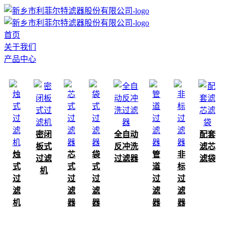
首页
关于我们
产品中心
密闭
全自动
配套
板式
反冲洗
滤芯
烛
芯
袋
管
非
过滤
过滤器
滤袋
式
式
式
道
标
机
过
过
过
过
过
滤
滤
滤
滤
滤
机
器
器
器
器