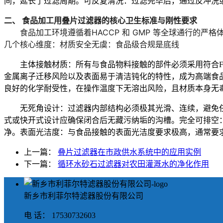
间，延长了过滤周期。
可反复清洗
：过滤完毕后，通过反冲洗
二、 食品加工用叠片过滤器的核心卫生标准与刚性要求
食品加工环境遵循着
HACCP
和
GMP
等全球通行的严格体
几个核心维度：
材质安全无虞：食品级合规是底线
主体接触材质
：所有与食品物料接触的部件
必须
采用符合
金属离子迁移风险以及表面易于清洁钝化的特性，成为高端食
良好的
化学耐受性
，在操作温度下
无溶出风险
，且材质本身
无
无死角设计
：过滤器内部结构必须极其光滑、连续，避免
式或快开式设计应确保闭合后无藏污纳垢的沟槽。
完全可排空
净。
表面光洁度
：与食品接触的表面
光洁度要求极高
，通常要求
上一篇：
叠片过滤器在市政供水系统中的应用实例
下一篇：
循环水砂石过滤器对农田灌溉水的净化作用
新乡市利菲尔特滤器股份有限公司
电 话： 17530732603