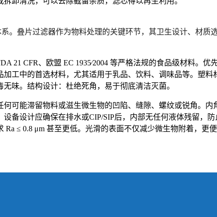
或拆卸清洗，可以去除截留杂质，滤芯得以再生利用。
系。叠片过滤器作为物料处理的关键环节，其卫生设计、材质
FDA 21 CFR、欧盟 EC
1935
⁄
2004
等严格法规的食品级材料。
优
品加工中的首选材料，尤其适用于乳品、饮料、调味品等。
塑料
毒无味
。
结构设计：杜绝死角，易于彻底清洁灭菌。
任何可能滞留物料或滋生微生物的凹陷、缝隙、螺纹或锐角。
内
：设备设计应确保在排水或CIP/SIP后，内部
无任何液体残留
，防
 Ra ≤ 0.8 μm 甚至更低。光滑的表面不仅减少微生物附着