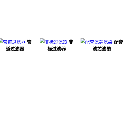
管
非
配套
道过滤器
标过滤器
滤芯滤袋