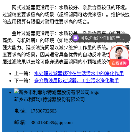
网式过滤器更适用于：
水质较好、杂质含量较低
的环境。
过滤精度要求极高
的场景（超细滤网可达微米级）。
维护快捷
的应用
预算有限但对
耐用性要求高
的场合。
叠片过滤器更适用于：
水质较差、杂质含量高（如泥沙、
可以介绍下你们的产品么
藻类、有机碎屑）
的环境（如地表水取水、初级处理）。
需要
强大能力、延长清洗间隔
以减少维护工作量的系统。
自动化程
度要求高
的场景，因其通常具备优秀的
自动反冲洗性能
。
要
深
层过滤效果
以去除可能穿透表面滤网的小颗粒或胶体物质。
上一篇：
水处理过滤器锰砂在生活污水中的净化作用
下一篇：
多介质浅层砂过滤器，工业污水净化助手
新乡市利菲尔特滤器股份有限公司
电 话： 17530732603
邮 箱： 3850184539@qq.com