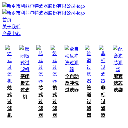
首页
关于我们
产品中心
密闭
全自动
配套
板式
反冲洗
滤芯
烛
芯
袋
管
非
过滤
过滤器
滤袋
式
式
式
道
标
机
过
过
过
过
过
滤
滤
滤
滤
滤
机
器
器
器
器