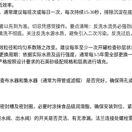
低效率。
，通常建议每班次或每日一次，每次持续15-30秒，排除沉淀
者以先到为准。
切忌凭感觉操作
。
要点清晰：
反洗水流务必
强劲
清洗不彻底。
关注
反洗水源水质
，避免引入二次污染。反
洗过后
效粒径和均匀系数随之改变。
建议每年至少一次开罐检查
砂层状
更换周期
：依据实际水质及运行强度，通常
每3-5年需全部更换
严格按照设计要求的
石英砂级配规格和层高
进行填充。
查布水器和集水器（通常为筛管或滤帽）
是否完好，确保筛孔
密封槽及密封圈
，必要时涂抹食品级润滑脂，确保安装到位、紧
进水阀、出水阀）的开关是否灵活、有无渗漏。法兰连接处螺栓