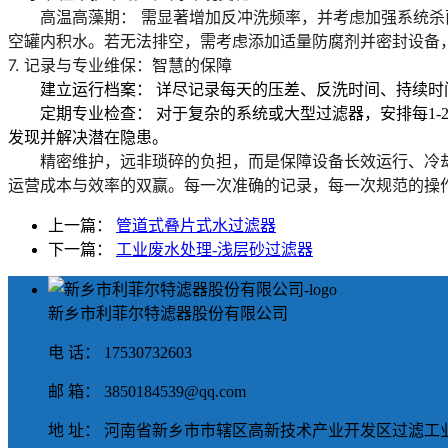
高温高藻期：
需
显著增加反冲洗频率
，并考虑加强系统杀
空罐内积水
。若无法排空，需考虑添加适量防腐剂并密封设备
7. 记录与专业维保：智慧的保障
建立运行档案：
详尽记录
每天的压差、反洗时间、持续时
定期专业检查：
对于复杂的系统或大型过滤器，
安排每1
发现并解决潜在隐患。
精密维护，远非琐碎的负担，而是
保障设备长效运行、冷
运营成本与效率的双赢。每一次准确的记录，每一次规范的操
上一篇：
管道式叠片式水过滤器
下一篇：
工业废水处理-浅层砂过滤器
新乡市利菲尔特滤器股份有限公司
电 话： 17530732603
邮 箱： 3850184539@qq.com
地 址： 河南省新乡市市辖区高新技术产业开发区过滤工业