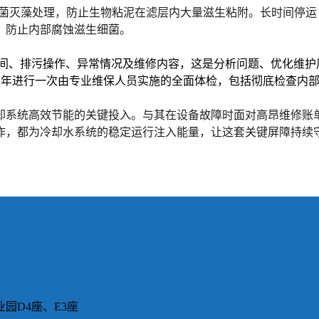
菌灭藻处理，防止生物粘泥在滤层内大量滋生粘附。
长时间停运
，防止内部腐蚀滋生细菌。
间、排污操作、异常情况及维修内容，这是分析问题、优化维护
-2年进行一次由专业维保人员实施的全面体检
，包括彻底检查内
却系统高效节能的关键投入
。与其在设备故障时面对高昂维修账
作，都为冷却水系统的稳定运行注入能量，让这套关键屏障持续
园D4座、E3座