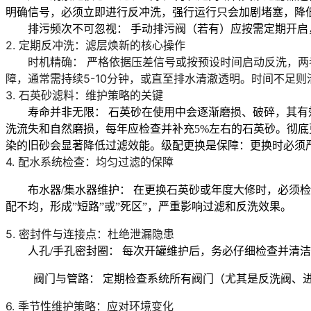
明确信号，
必须立即进行反冲洗
，强行运行只会加剧堵塞，降
排污频次不可忽视：
手动排污阀（若有）应
按需定期开启
2. 定期反冲洗：滤层焕新的核心操作
时机精确：
严格依据
压差信号
或按预设时间启动反洗，两
障
，通常需持续5-10分钟，或直至排水清澈透明。时间不足则
3. 石英砂滤料：维护策略的关键
寿命并非无限：
石英砂在使用中会逐渐磨损、破碎，其有
洗流失和自然磨损，每年应检查并补充5%左右的石英砂。
彻底
染的旧砂会显著降低过滤效能。
级配更换是保障
：更换时必须
4. 配水系统检查：均匀过滤的保障
布水器/集水器维护：
在更换石英砂或年度大修时，
必须检
配不均，形成”短路”或”死区”，严重影响过滤和反洗效果。
5. 密封件与连接点：杜绝泄漏隐患
人孔/手孔密封圈：
每次开罐维护后，
务必仔细检查并清洁
阀门与管路：
定期检查
系统所有阀门（尤其是反洗阀、
6. 季节性维护策略：应对环境变化