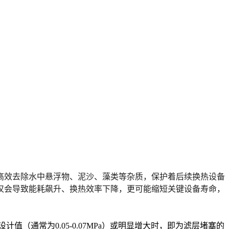
高效去除水中悬浮物、泥沙、藻类等杂质，保护着后续换热设备
仅会
导致能耗飙升、换热效率下降
，更可能
缩短关键设备寿命，
值（通常为0.05-0.07MPa）或明显增大时，即为滤层堵塞的