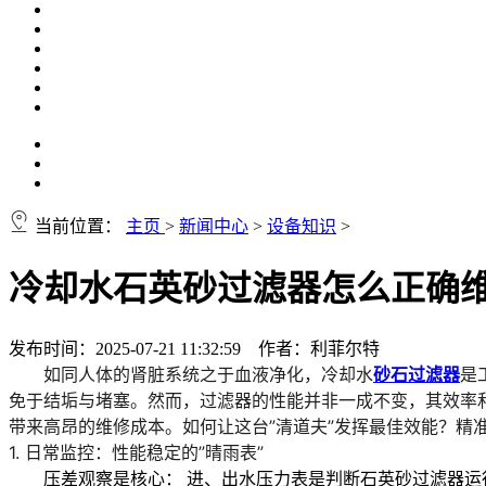
当前位置：
主页
>
新闻中心
>
设备知识
>
冷却水石英砂过滤器怎么正确
发布时间：2025-07-21 11:32:59 作者：利菲尔特
如同人体的肾脏系统之于血液净化，
冷却水
砂石过滤器
是
免于结垢与堵塞。然而，
过滤器的性能并非一成不变
，其效率
带来高昂的维修成本
。如何让这台”清道夫”发挥最佳效能？精
1. 日常监控：性能稳定的”晴雨表”
压差观察是核心：
进、出水压力表是判断
石英砂过滤器
运