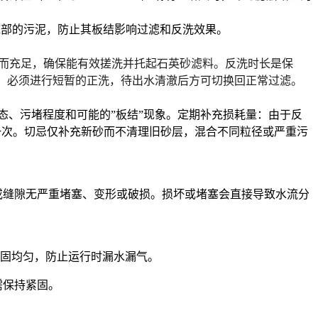
在底部的污泥，防止其板结影响过滤和反洗效果。
而充足
，确保能有效搓洗并托起石英砂滤料。
反洗时长是保
，
必须进行短暂的正洗
，待出水清澈后方可切换回正常过滤。
态、污堵程度和可能的”板结”现象。
定期补充损耗量
：由于反
一次
。
切忌仅补充新砂而不清理旧砂层
，混合不同粒径或严重污
或缝隙无严重堵塞、变形或破损。损坏或堵塞会直接导致水流分
固均匀，防止运行时漏水漏气。
需保持紧固。