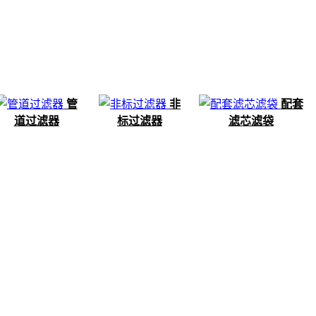
管
非
配套
道过滤器
标过滤器
滤芯滤袋