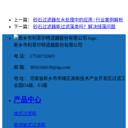
上一篇：
砂石过滤器在水处理中的应用 | 行业案例解析
下一篇：
砂石过滤器能过滤藻类吗？解决绿藻问题
新乡市利菲尔特滤器股份有限公司
电 话： 17530732603
邮 箱： 3850184539@qq.com
地 址： 河南省新乡市市辖区高新技术产业开发区过滤工
业园D4座、E3座
产品中心
烛式过滤机
密闭板式过滤机