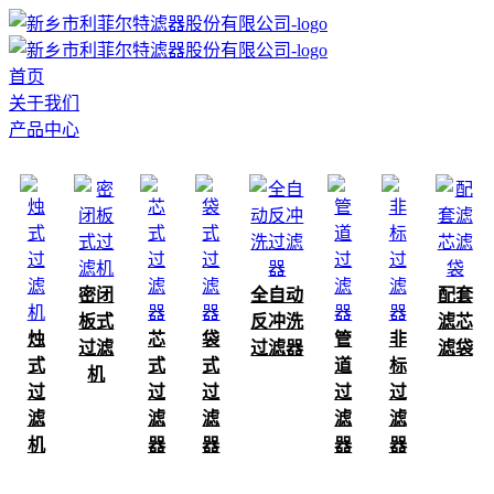
首页
关于我们
产品中心
密闭
全自动
配套
板式
反冲洗
滤芯
烛
芯
袋
管
非
过滤
过滤器
滤袋
式
式
式
道
标
机
过
过
过
过
过
滤
滤
滤
滤
滤
机
器
器
器
器