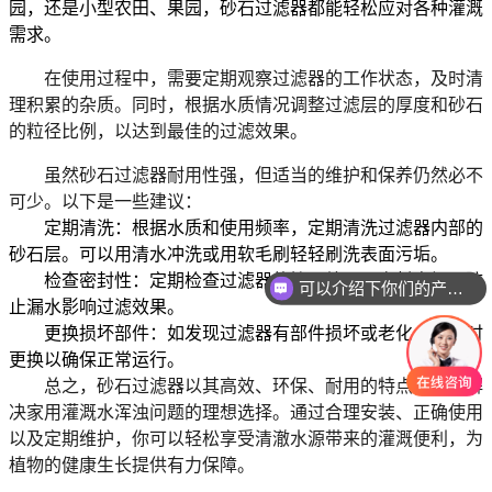
园，还是小型农田、果园，砂石过滤器都能轻松应对各种灌溉
需求。
在使用过程中，需要定期观察过滤器的工作状态，及时清
理积累的杂质。同时，根据水质情况调整过滤层的厚度和砂石
的粒径比例，以达到最佳的过滤效果。
虽然砂石过滤器耐用性强，但适当的维护和保养仍然必不
可少。以下是一些建议：
定期清洗
：根据水质和使用频率，定期清洗过滤器内部的
砂石层。可以用清水冲洗或用软毛刷轻轻刷洗表面污垢。
检查密封性
：定期检查过滤器的接口处是否密封良好，防
可以介绍下你们的产品么
止漏水影响过滤效果。
更换损坏部件
：如发现过滤器有部件损坏或老化，应及时
更换以确保正常运行。
总之，
砂石过滤器
以其高效、环保、耐用的特点，成为解
决家用灌溉水浑浊问题的理想选择。通过合理安装、正确使用
以及定期维护，你可以轻松享受清澈水源带来的灌溉便利，为
植物的健康生长提供有力保障。