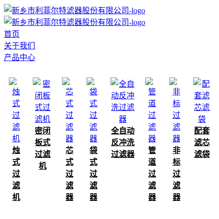
首页
关于我们
产品中心
密闭
全自动
配套
板式
反冲洗
滤芯
烛
芯
袋
管
非
过滤
过滤器
滤袋
式
式
式
道
标
机
过
过
过
过
过
滤
滤
滤
滤
滤
机
器
器
器
器