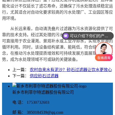
能化设计不仅延长了滤芯寿命，还确保了污水处理连续稳定运
行，尤其适合对自动化要求较高的污水处理厂、工业园区等应
用环境。
从长远来看，自动清洗叠片过滤器为污水资源化提供了可
靠的技术支持。经过其处理的污水，浊度和悬浮物显著降低，
可以介绍下你们的产品么
可直接用于农业灌溉、景观补水或工业冷却水，实现水资源的
循环利用。同时，该设备结构紧凑、能耗低，符合绿色环保理
念，在推动污水处理提质增效和可持续发展方面展现出显著优
势，成为水处理领域不可或缺的关键装备。
上一篇：
农村自来水有泥沙？砂石过滤器让饮水更放心
下一篇：
供应砂石过滤器
新乡市利菲尔特滤器股份有限公司
电 话： 17530732603
邮 箱： 3850184539@qq.com