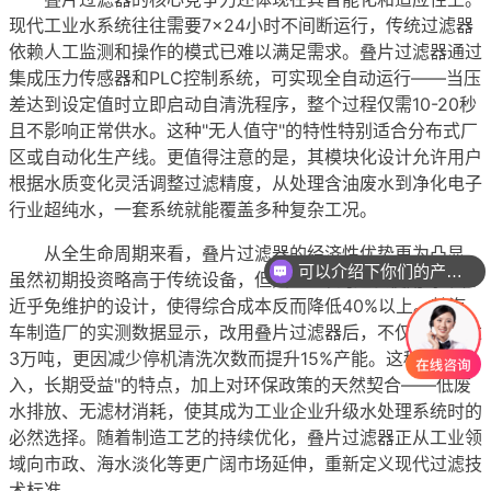
现代工业水系统往往需要7×24小时不间断运行，传统过滤器
依赖人工监测和操作的模式已难以满足需求。叠片过滤器通过
集成压力传感器和PLC控制系统，可实现全自动运行——当压
差达到设定值时立即启动自清洗程序，整个过程仅需10-20秒
且不影响正常供水。这种"无人值守"的特性特别适合分布式厂
区或自动化生产线。更值得注意的是，其模块化设计允许用户
根据水质变化灵活调整过滤精度，从处理含油废水到净化电子
行业超纯水，一套系统就能覆盖多种复杂工况。
从全生命周期来看，叠片过滤器的经济性优势更为凸显。
可以介绍下你们的产品么
虽然初期投资略高于传统设备，但其5-8年的超长使用寿命和
近乎免维护的设计，使得综合成本反而降低40%以上。某汽
车制造厂的实测数据显示，改用叠片过滤器后，不仅年节水达
3万吨，更因减少停机清洗次数而提升15%产能。这种"一次投
入，长期受益"的特点，加上对环保政策的天然契合——低废
水排放、无滤材消耗，使其成为工业企业升级水处理系统时的
必然选择。随着制造工艺的持续优化，叠片过滤器正从工业领
域向市政、海水淡化等更广阔市场延伸，重新定义现代过滤技
术标准。