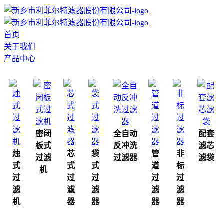
首页
关于我们
产品中心
密闭
全自动
配套
板式
反冲洗
滤芯
烛
芯
袋
管
非
过滤
过滤器
滤袋
式
式
式
道
标
机
过
过
过
过
过
滤
滤
滤
滤
滤
机
器
器
器
器