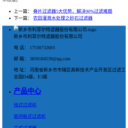
上一篇：
叠片过滤器5大优势，解决90%过滤难题
下一篇：
农田灌溉水处理之砂石过滤器
新乡市利菲尔特滤器股份有限公司
电 话： 17530732603
邮 箱： 3850184539@qq.com
地 址： 河南省新乡市市辖区高新技术产业开发区过滤工
业园D4座、E3座
产品中心
烛式过滤机
密闭板式过滤机
芯式过滤器