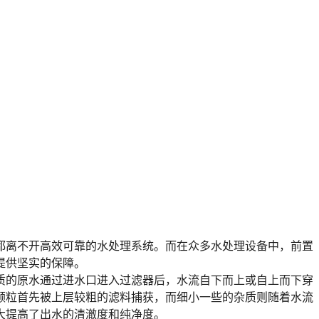
都离不开高效可靠的水处理系统。而在众多水处理设备中，
前置
提供坚实的保障。
质的原水通过进水口进入过滤器后，水流自下而上或自上而下穿
颗粒首先被上层较粗的滤料捕获，而细小一些的杂质则随着水流
大提高了出水的清澈度和纯净度。