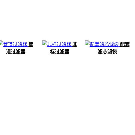
管
非
配套
道过滤器
标过滤器
滤芯滤袋