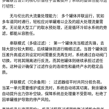
多罐联合设计的核心价值在于显著提升了系统的整体性能与运
行韧性：
无与伦比的大流量处理能力：
多个罐体并联运行，犹如
多车道同时通行，
轻松应对单罐难以企及的超大处理流量需
求
。无论是大型工厂的取水预处理，还是循环冷却水系统的旁
滤，都能从容胜任。
串联模式（多级过滤）：
第一个罐体充当粗滤先锋，去
除大部分较大颗粒，后续罐体则进行精细过滤。当首个罐体因
压差升高或达到设定时间需要反洗再生时，系统通过自动阀门
切换，
可将其隔离进行反洗，而其他罐体则继续承担过滤任
务
。这种设计
确保了过滤作业的连续性和最终产水的稳定品
质
。
并联模式（冗余备用）：
过滤器组平时共同分担负荷。
当某一单元需要维护或反洗时，系统自动将其切离，
剩余罐体
自动提升出力弥补空缺
，保障系统总处理量不受影响，杜绝了
因单罐维护导致的停产风险。