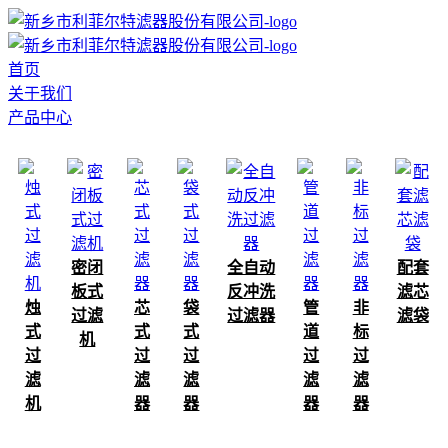
首页
关于我们
产品中心
密闭
全自动
配套
板式
反冲洗
滤芯
烛
芯
袋
管
非
过滤
过滤器
滤袋
式
式
式
道
标
机
过
过
过
过
过
滤
滤
滤
滤
滤
机
器
器
器
器