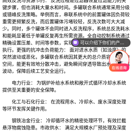
高效反洗与资源节约：
反洗过程是过滤器恢复过滤能力的关
键步骤，但也消耗大量水和时间。多罐联合系统通常采用
分级
或错峰反洗策略
。举例而言，串联系统中的前置罐体因负荷较
重需更频繁反洗，而后置罐体污堵较轻，反洗次数可大大减
少。同时，
多个罐体不会同时进入反洗程序
，系统总反洗耗水
和能耗显著低于单罐反复再生所需资源。
全自动控制系统通过
可以介绍下你们的产品么
精确设置压差、时间等参数，实现反洗过程的最优触发与高效
执行
。
更强的抗冲击负荷能力：
面对进水水质（如浊度）的
突然波动或恶化，
多罐联合系统因其更大的总介质容量和缓冲
空间
，能更有效地分散冲击，避免瞬间穿透导致出水水质大幅
波动，保障后续工艺安全运行。
电力行业：
为锅炉补给水系统和敞开式循环冷却水系统
提供至关重要的安全保障。
化工与石化行业：
在流程用水、冷却水、废水深度处理
等环节发挥关键作用。
钢铁冶金行业：
冷却循环水的精密处理环节，有效拦截
悬浮物腐蚀隐患。
市政供水：
满足大规模水厂预处理及深度