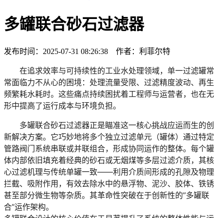
多罐联合砂石过滤器
发布时间：2025-07-31 08:26:38 作者：利菲尔特
在追求效率与可持续性的工业水处理领域，单一过滤罐常
常面临力不从心的困境：处理流量受限、过滤精度波动、再生
频繁耗水耗时。
这些痛点持续困扰着工程师与运营者，也在无
形中提高了运行成本与环境负担。
多罐联合砂石过滤器正是瞄准这一核心挑战应运而生的创
新解决方案。它巧妙地将
多个独立过滤单元（罐体）
通过特定
管路阀门系统串联或并联组合，形成协同运作的整体。每个罐
体内部依旧填充着经典的
砂石或无烟煤等多层过滤介质
，其核
心过滤机理与传统单罐一致——利用介质间形成的孔隙及物理
拦截、吸附作用，有效去除水中的
悬浮物、泥沙、胶体、铁锈
甚至部分微生物
等杂质。其
革命性突破在于创新性的”多罐联
合”运作架构
。