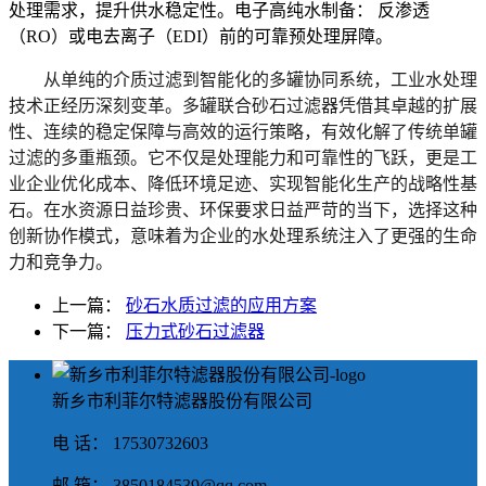
处理需求，提升供水稳定性。
电子高纯水制备：
反渗透
（RO）或电去离子（EDI）前的可靠预处理屏障。
从单纯的介质过滤到智能化的多罐协同系统，工业水处理
技术正经历深刻变革。多罐联合砂石过滤器凭借其
卓越的扩展
性、连续的稳定保障与高效的运行策略
，有效化解了传统单罐
过滤的多重瓶颈。它不仅是处理能力和可靠性的飞跃，更是工
业企业优化成本、降低环境足迹、实现智能化生产的战略性基
石。在水资源日益珍贵、环保要求日益严苛的当下，
选择这种
创新协作模式，意味着为企业的水处理系统注入了更强的生命
力和竞争力
。
上一篇：
砂石水质过滤的应用方案
下一篇：
压力式砂石过滤器
新乡市利菲尔特滤器股份有限公司
电 话： 17530732603
邮 箱： 3850184539@qq.com